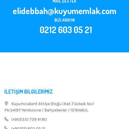
MAIL DESTEK
elidebbah@kuyumemlak.com
BIZI ARAYIN
0212 603 05 21
İLETIŞIM BILGILERIMIZ
Kuyumcukent Atölye Bloğu 1.Kat 7.Sokak No:1
Pk:34197 Yenibosna / Bahçelievler / İSTANBUL
(+90533) 739 41 80
(+90212) 603 05 21